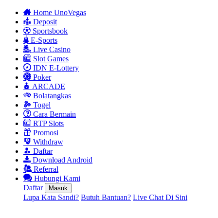
Home UnoVegas
Deposit
Sportsbook
E-Sports
Live Casino
Slot Games
IDN E-Lottery
Poker
ARCADE
Bolatangkas
Togel
Cara Bermain
RTP Slots
Promosi
Withdraw
Daftar
Download Android
Referral
Hubungi Kami
Daftar
Masuk
Lupa Kata Sandi?
Butuh Bantuan?
Live Chat Di Sini