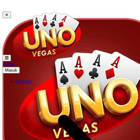
✕
Daftar
Masuk
Beranda