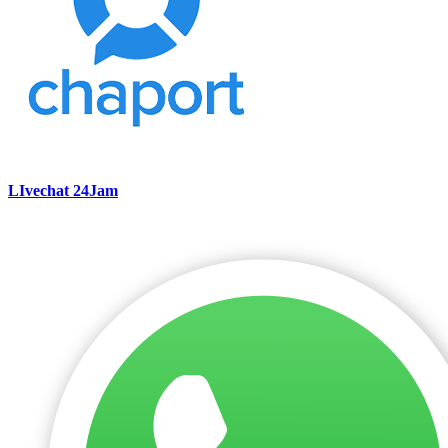
LIvechat 24Jam