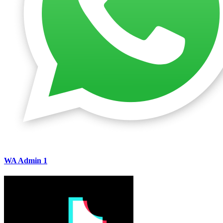
WA Admin 1