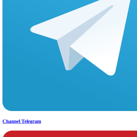
Channel Telegram