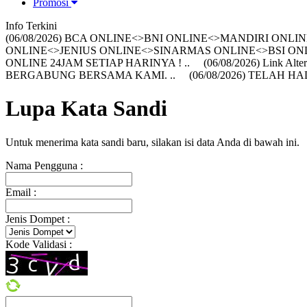
Promosi
Info Terkini
(06/08/2026)
BCA ONLINE<>BNI ONLINE<>MANDIRI ONLI
ONLINE<>JENIUS ONLINE<>SINARMAS ONLINE<>BSI O
ONLINE 24JAM SETIAP HARINYA ! ..
(06/08/2026)
Link Alte
BERGABUNG BERSAMA KAMI. ..
(06/08/2026)
TELAH HA
Lupa Kata Sandi
Untuk menerima kata sandi baru, silakan isi data Anda di bawah ini.
Nama Pengguna
:
Email
:
Jenis Dompet
:
Kode Validasi
: