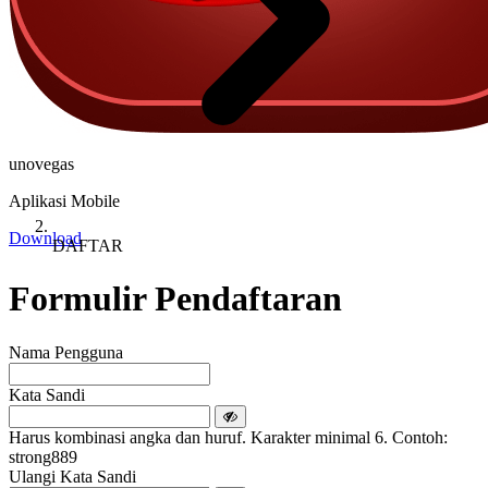
unovegas
Aplikasi Mobile
Download
DAFTAR
Formulir Pendaftaran
Nama Pengguna
Kata Sandi
Harus kombinasi angka dan huruf. Karakter minimal 6. Contoh:
strong889
Ulangi Kata Sandi