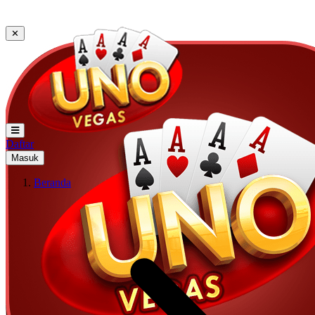
✕
Daftar
Masuk
Beranda