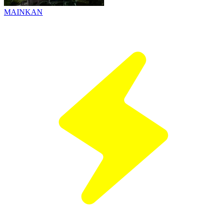
MAINKAN