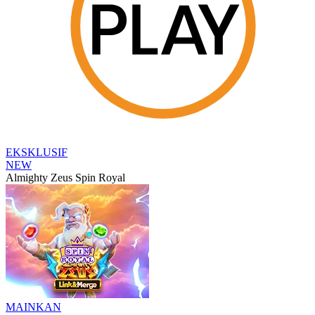
EKSKLUSIF
NEW
Almighty Zeus Spin Royal
MAINKAN