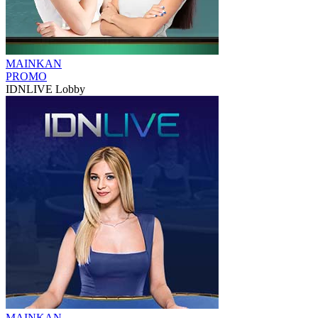
MAINKAN
PROMO
IDNLIVE Lobby
MAINKAN