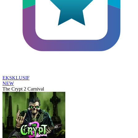
EKSKLUSIF
NEW
The Crypt 2 Carnival