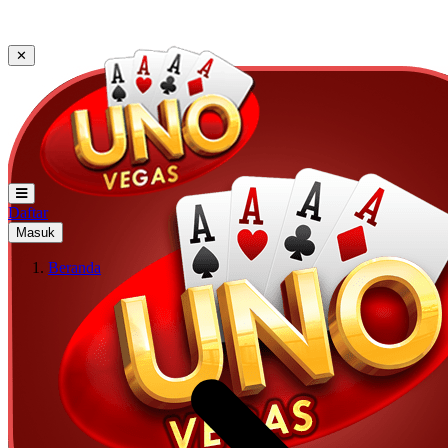
✕
Daftar
Masuk
Beranda