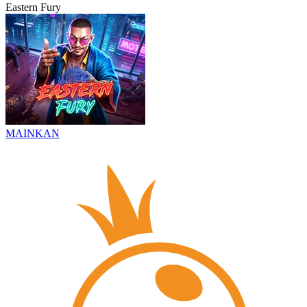
Eastern Fury
MAINKAN