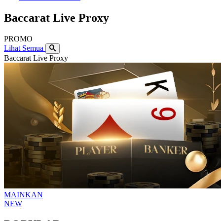
Baccarat Live Proxy
PROMO
Lihat Semua
Baccarat Live Proxy
MAINKAN
NEW