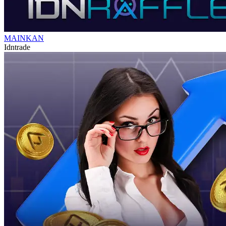
MAINKAN
Idntrade