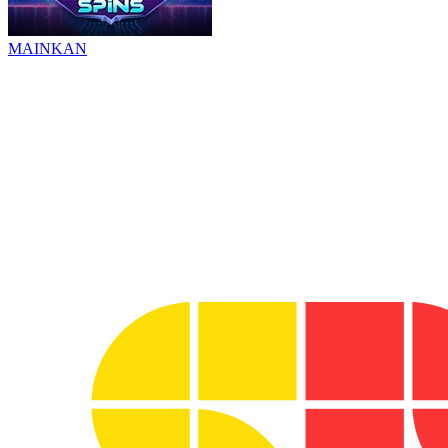
MAINKAN