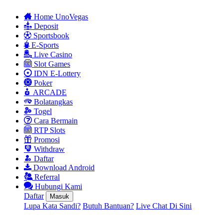
Home UnoVegas
Deposit
Sportsbook
E-Sports
Live Casino
Slot Games
IDN E-Lottery
Poker
ARCADE
Bolatangkas
Togel
Cara Bermain
RTP Slots
Promosi
Withdraw
Daftar
Download Android
Referral
Hubungi Kami
Daftar
Masuk
Lupa Kata Sandi?
Butuh Bantuan?
Live Chat Di Sini