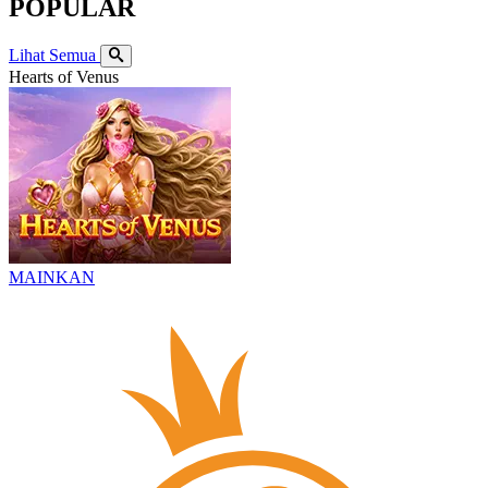
POPULAR
Lihat Semua
Hearts of Venus
MAINKAN