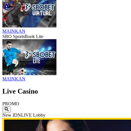
MAINKAN
SBO SportsBook Lite
MAINKAN
Live Casino
PROMO
New IDNLIVE Lobby