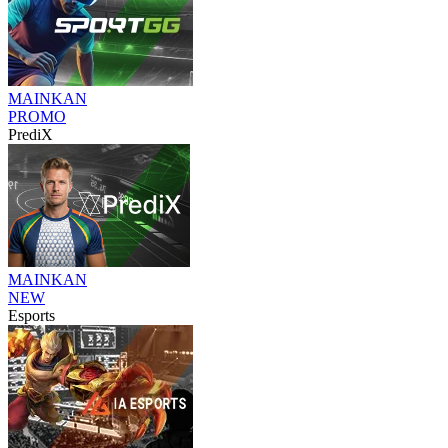
MAINKAN
PROMO
PrediX
MAINKAN
NEW
Esports