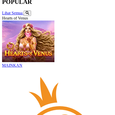
POPULAR
Lihat Semua
Hearts of Venus
MAINKAN