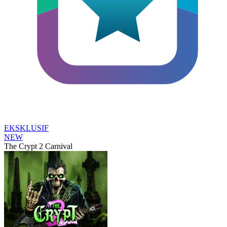
EKSKLUSIF
NEW
The Crypt 2 Carnival