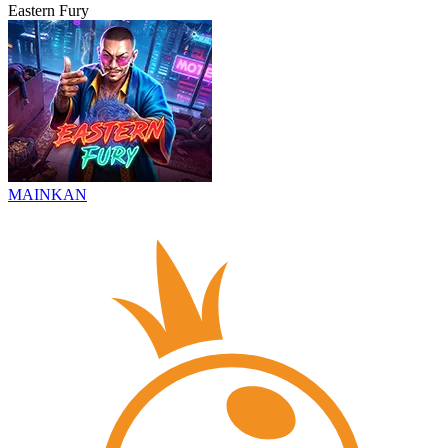
Eastern Fury
MAINKAN