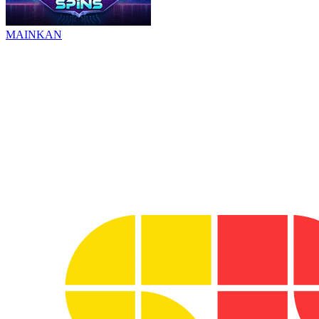
MAINKAN