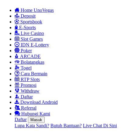
Home UnoVegas
Deposit
Sportsbook
E-Sports
Live Casino
Slot Games
IDN E-Lottery
Poker
ARCADE
Bolatangkas
Togel
Cara Bermain
RTP Slots
Promosi
Withdraw
Daftar
Download Android
Referral
Hubungi Kami
Daftar
Masuk
Lupa Kata Sandi?
Butuh Bantuan?
Live Chat Di Sini