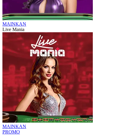
MAINKAN
Live Mania
MAINKAN
PROMO