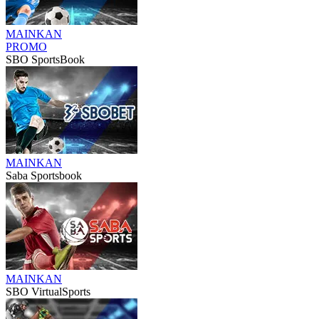
MAINKAN
PROMO
SBO SportsBook
MAINKAN
Saba Sportsbook
MAINKAN
SBO VirtualSports