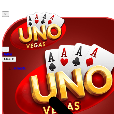
✕
Daftar
Masuk
Beranda