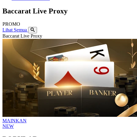
Baccarat Live Proxy
PROMO
Lihat Semua
Baccarat Live Proxy
MAINKAN
NEW