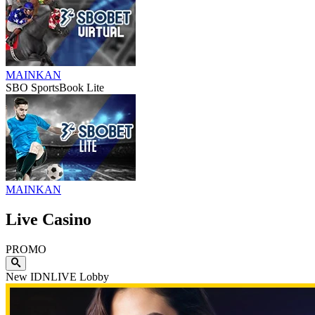
MAINKAN
SBO SportsBook Lite
MAINKAN
Live Casino
PROMO
New IDNLIVE Lobby