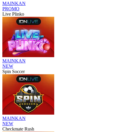
MAINKAN
PROMO
Live Plinko
MAINKAN
NEW
Spin Soccer
MAINKAN
NEW
Checkmate Rush