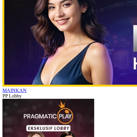
MAINKAN
PP Lobby