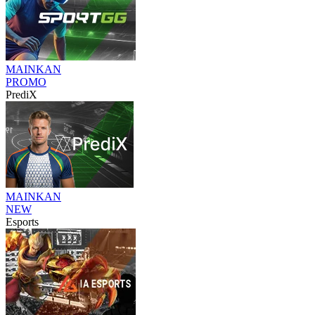
MAINKAN
PROMO
PrediX
MAINKAN
NEW
Esports