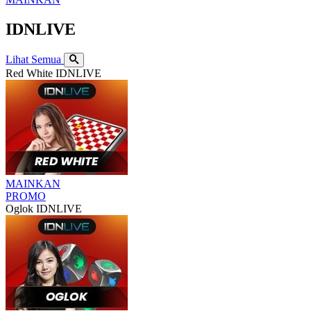
IDNLIVE
Lihat Semua
Red White IDNLIVE
MAINKAN
PROMO
Oglok IDNLIVE