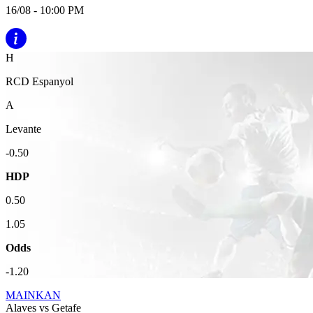
16/08 - 10:00 PM
H
RCD Espanyol
A
Levante
-0.50
HDP
0.50
1.05
Odds
-1.20
MAINKAN
Alaves vs Getafe