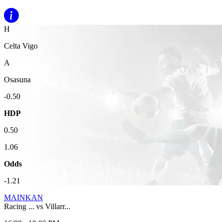
H
Celta Vigo
A
Osasuna
-0.50
HDP
0.50
1.06
Odds
-1.21
MAINKAN
Racing ... vs Villarr...