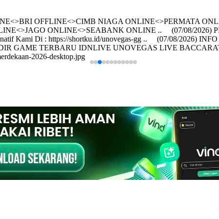
LINE<>BRI OFFLINE<>CIMB NIAGA ONLINE<>PERMATA O
NLINE<>JAGO ONLINE<>SEABANK ONLINE ..
(07/08/2026)
P
rnatif Kami Di : https://shortku.id/unovegas-gg ..
(07/08/2026)
INFO
DIR GAME TERBARU IDNLIVE UNOVEGAS LIVE BACCARA