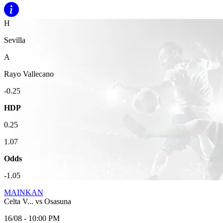
H
Sevilla
A
Rayo Vallecano
-0.25
HDP
0.25
1.07
Odds
-1.05
MAINKAN
Celta V... vs Osasuna
16/08 - 10:00 PM