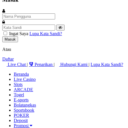
Ingat Saya
Lupa Kata Sandi?
Masuk
Atau
Daftar
Live Chat
|
Penarikan
|
Hubungi Kami
|
Lupa Kata Sandi?
Beranda
Live Casino
Slots
ARCADE
Togel
E-sports
Bolatangkas
Sportsbook
POKER
Deposit
Promosi