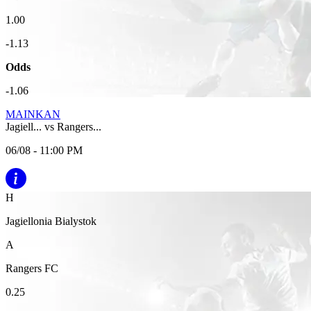
1.00
-1.13
Odds
-1.06
MAINKAN
Jagiell... vs Rangers...
06/08 - 11:00 PM
H
Jagiellonia Bialystok
A
Rangers FC
0.25