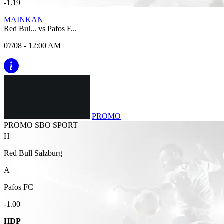
-1.19
MAINKAN
Red Bul... vs Pafos F...
07/08 - 12:00 AM
PROMO
PROMO SBO SPORT
H
Red Bull Salzburg
A
Pafos FC
-1.00
HDP