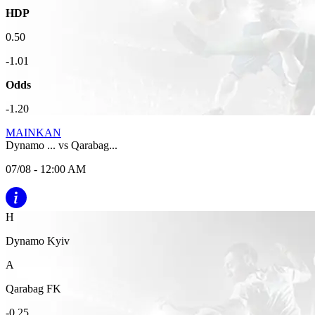
HDP
0.50
-1.01
Odds
-1.20
MAINKAN
Dynamo ... vs Qarabag...
07/08 - 12:00 AM
H
Dynamo Kyiv
A
Qarabag FK
-0.25