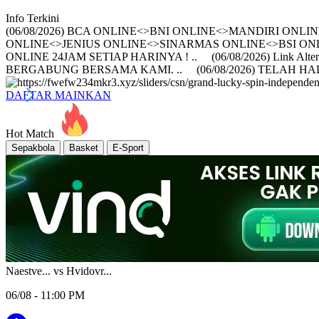
Info Terkini
(06/08/2026)
BCA ONLINE<>BNI ONLINE<>MANDIRI ONLI
ONLINE<>JENIUS ONLINE<>SINARMAS ONLINE<>BSI O
ONLINE 24JAM SETIAP HARINYA ! ..
(06/08/2026)
Link Alte
BERGABUNG BERSAMA KAMI. ..
(06/08/2026)
TELAH HA
DAFTAR
MAINKAN
Hot Match
Sepakbola
Basket
E-Sport
Naestve... vs Hvidovr...
06/08 - 11:00 PM