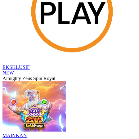
EKSKLUSIF
NEW
Almighty Zeus Spin Royal
MAINKAN