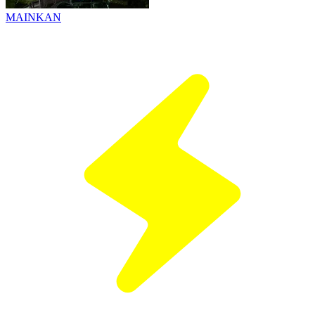
MAINKAN