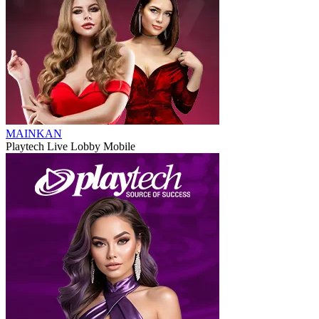
MAINKAN
Playtech Live Lobby Mobile