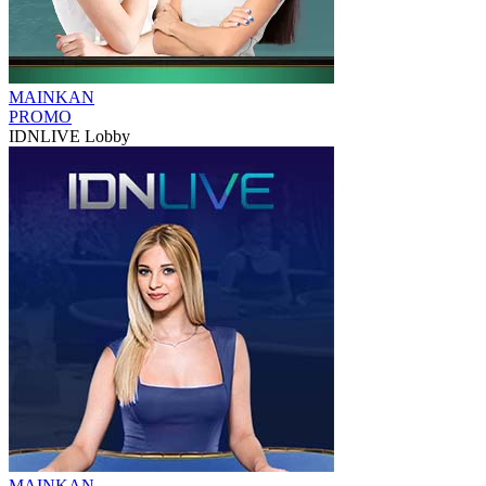
MAINKAN
PROMO
IDNLIVE Lobby
MAINKAN