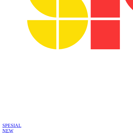
SPESIAL
NEW