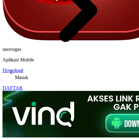
unovegas
Aplikasi Mobile
Download
Masuk
DAFTAR