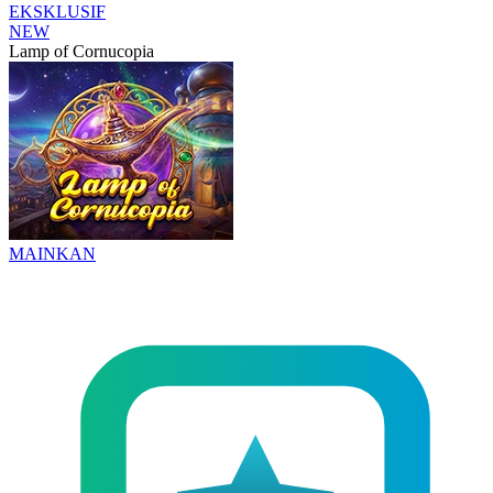
EKSKLUSIF
NEW
Lamp of Cornucopia
MAINKAN