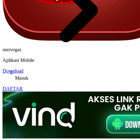
unovegas
Aplikasi Mobile
Download
Masuk
DAFTAR