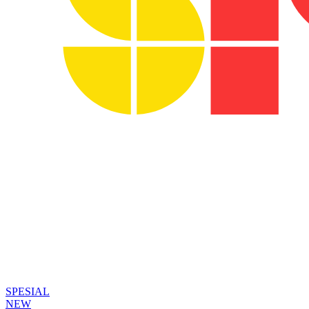
SPESIAL
NEW