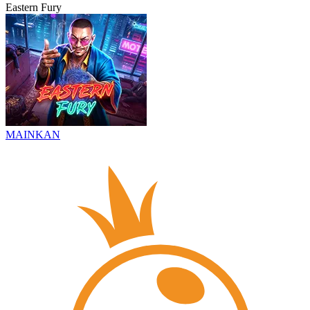
Eastern Fury
MAINKAN