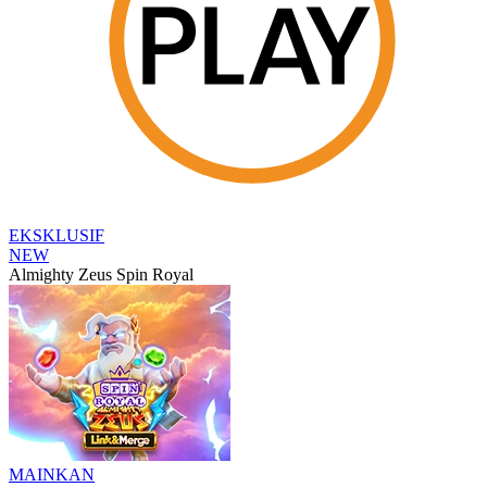
EKSKLUSIF
NEW
Almighty Zeus Spin Royal
MAINKAN