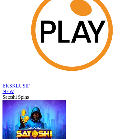
EKSKLUSIF
NEW
Satoshi Spins