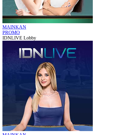
MAINKAN
PROMO
IDNLIVE Lobby
MAINKAN