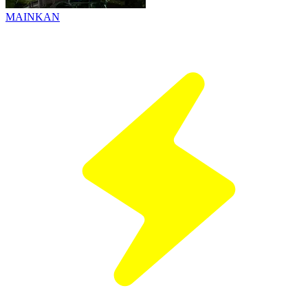
MAINKAN