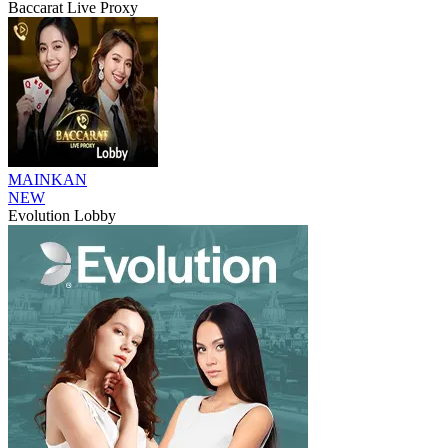
Baccarat Live Proxy
MAINKAN
NEW
Evolution Lobby