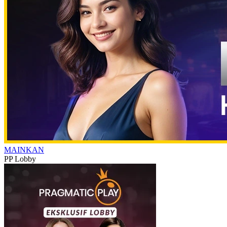
MAINKAN
PP Lobby