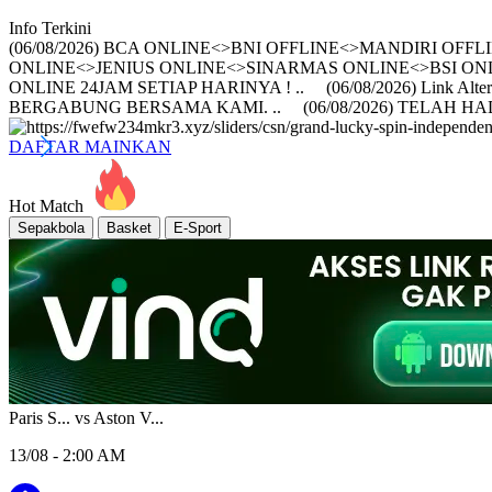
Info Terkini
(06/08/2026)
BCA ONLINE<>BNI OFFLINE<>MANDIRI OFF
ONLINE<>JENIUS ONLINE<>SINARMAS ONLINE<>BSI O
ONLINE 24JAM SETIAP HARINYA ! ..
(06/08/2026)
Link Alte
BERGABUNG BERSAMA KAMI. ..
(06/08/2026)
TELAH HA
DAFTAR
MAINKAN
Hot Match
Sepakbola
Basket
E-Sport
Paris S... vs Aston V...
13/08 - 2:00 AM