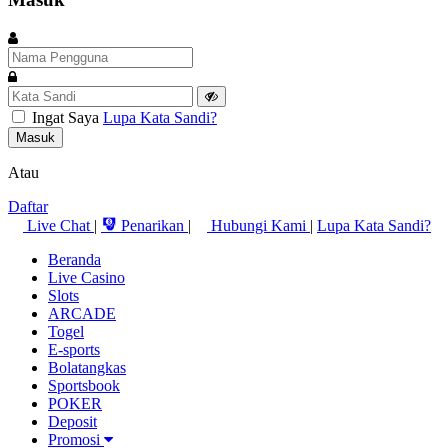
Ingat Saya
Lupa Kata Sandi?
Masuk
Atau
Daftar
Live Chat
|
Penarikan
|
Hubungi Kami
|
Lupa Kata Sandi?
Beranda
Live Casino
Slots
ARCADE
Togel
E-sports
Bolatangkas
Sportsbook
POKER
Deposit
Promosi