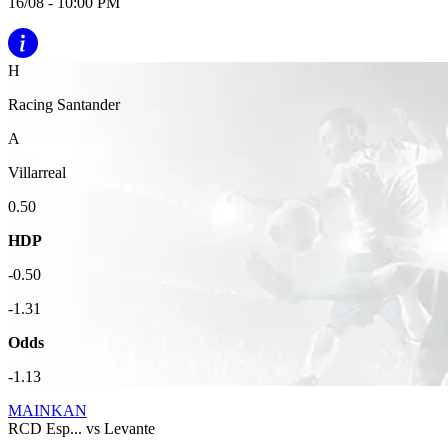
16/08 - 10:00 PM
H
Racing Santander
A
Villarreal
0.50
HDP
-0.50
-1.31
Odds
-1.13
MAINKAN
RCD Esp... vs Levante