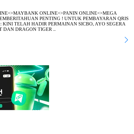
NLINE<>MAYBANK ONLINE<>PANIN ONLINE<>MEGA
EMBERITAHUAN PENTING ! UNTUK PEMBAYARAN QRIS
 : KINI TELAH HADIR PERMAINAN SICBO, AYO SEGERA
T DAN DRAGON TIGER ..