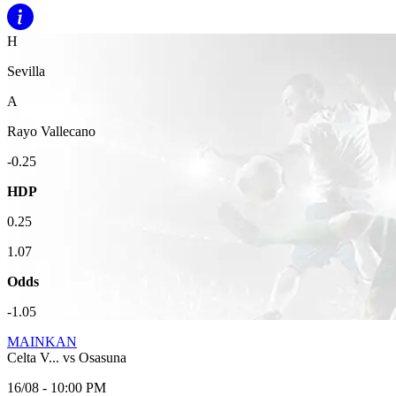
H
Sevilla
A
Rayo Vallecano
-0.25
HDP
0.25
1.07
Odds
-1.05
MAINKAN
Celta V... vs Osasuna
16/08 - 10:00 PM