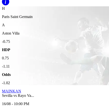
H
Paris Saint Germain
A
Aston Villa
-0.75
HDP
0.75
-1.11
Odds
-1.02
MAINKAN
Sevilla vs Rayo Va...
16/08 - 10:00 PM