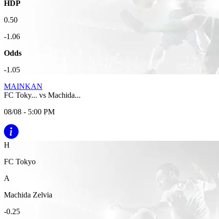
HDP
0.50
-1.06
Odds
-1.05
MAINKAN
FC Toky... vs Machida...
08/08 - 5:00 PM
H
FC Tokyo
A
Machida Zelvia
-0.25