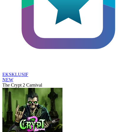
EKSKLUSIF
NEW
The Crypt 2 Carnival