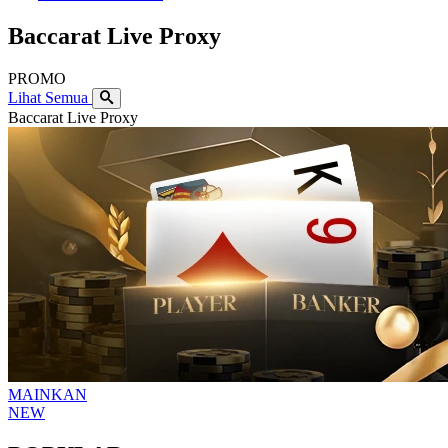
Baccarat Live Proxy
PROMO
Lihat Semua
Baccarat Live Proxy
MAINKAN
NEW