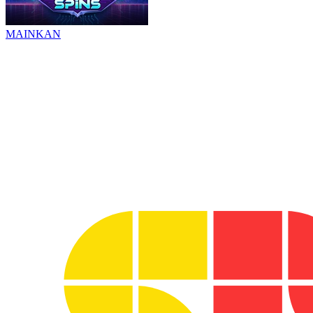
MAINKAN