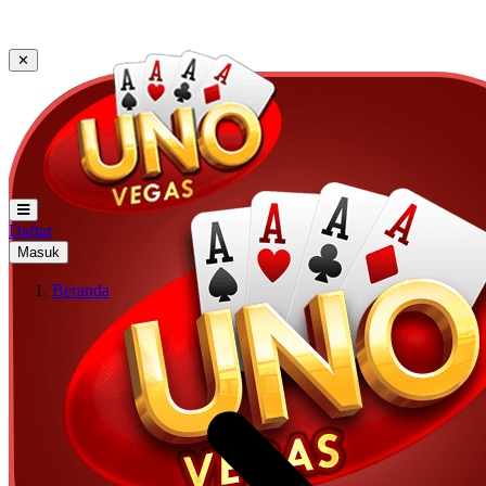
✕
Daftar
Masuk
Beranda