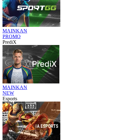
MAINKAN
PROMO
PrediX
MAINKAN
NEW
Esports