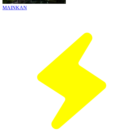
MAINKAN