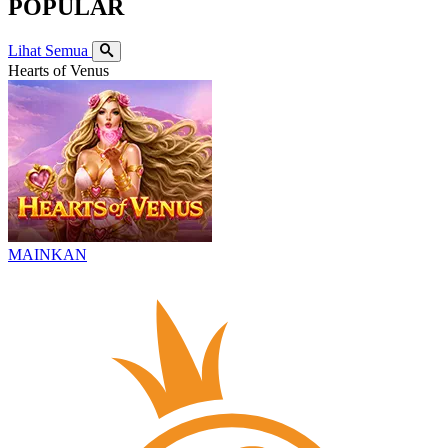
POPULAR
Lihat Semua
Hearts of Venus
MAINKAN