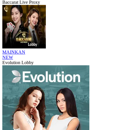
Baccarat Live Proxy
MAINKAN
NEW
Evolution Lobby