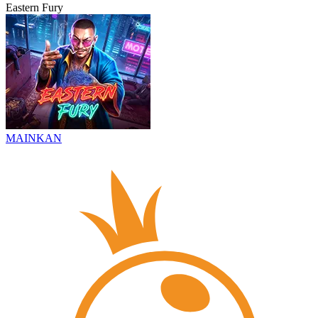
Eastern Fury
MAINKAN