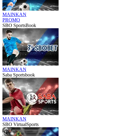
MAINKAN
PROMO
SBO SportsBook
MAINKAN
Saba Sportsbook
MAINKAN
SBO VirtualSports