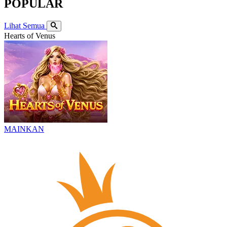
POPULAR
Lihat Semua
Hearts of Venus
MAINKAN