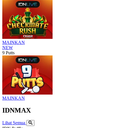
MAINKAN
NEW
9 Putts
MAINKAN
IDNMAX
Lihat Semua