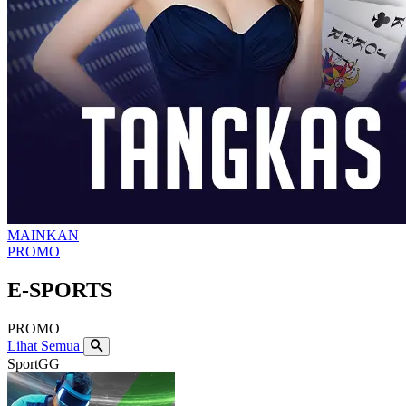
MAINKAN
PROMO
E-SPORTS
PROMO
Lihat Semua
SportGG