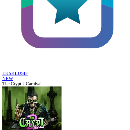
EKSKLUSIF
NEW
The Crypt 2 Carnival