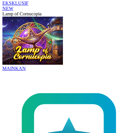
EKSKLUSIF
NEW
Lamp of Cornucopia
MAINKAN