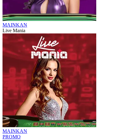
MAINKAN
Live Mania
MAINKAN
PROMO