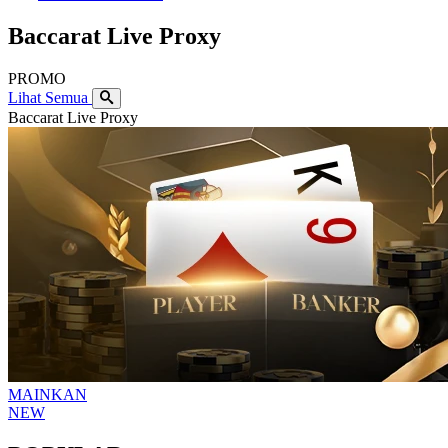
Baccarat Live Proxy
PROMO
Lihat Semua
Baccarat Live Proxy
MAINKAN
NEW