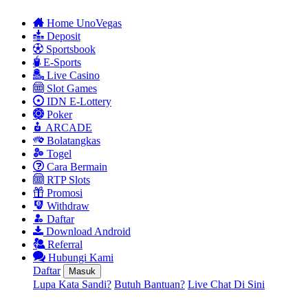
Home UnoVegas
Deposit
Sportsbook
E-Sports
Live Casino
Slot Games
IDN E-Lottery
Poker
ARCADE
Bolatangkas
Togel
Cara Bermain
RTP Slots
Promosi
Withdraw
Daftar
Download Android
Referral
Hubungi Kami
Daftar
Masuk
Lupa Kata Sandi?
Butuh Bantuan?
Live Chat Di Sini