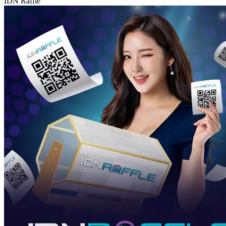
IDN Raffle