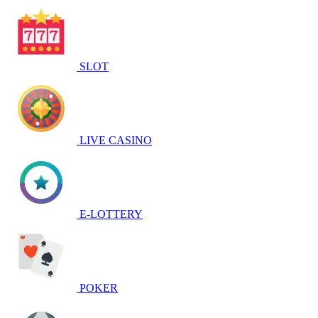
SLOT
LIVE CASINO
E-LOTTERY
POKER