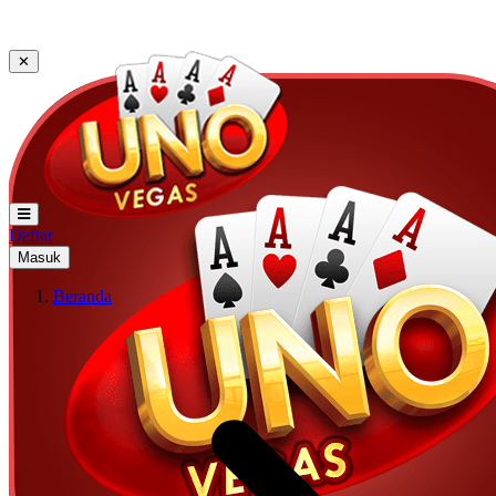
✕
Daftar
Masuk
Beranda