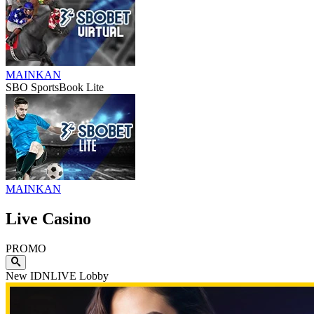
MAINKAN
SBO SportsBook Lite
MAINKAN
Live Casino
PROMO
New IDNLIVE Lobby