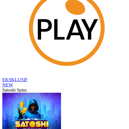
EKSKLUSIF
NEW
Satoshi Spins