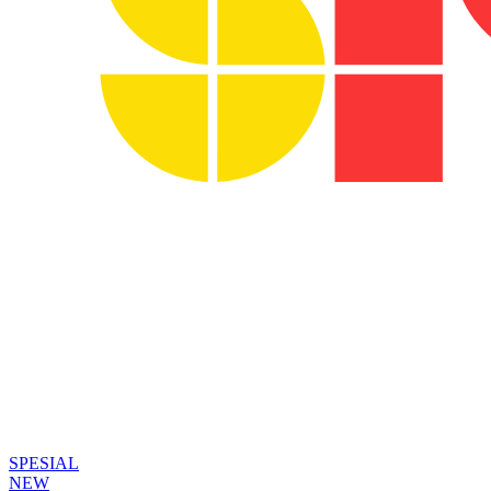
SPESIAL
NEW