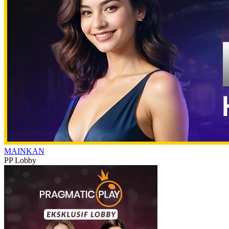
MAINKAN
PP Lobby