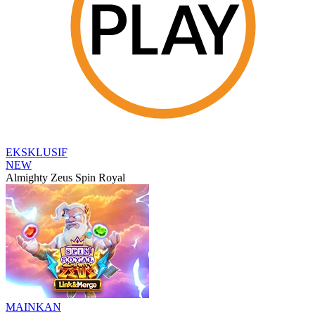
EKSKLUSIF
NEW
Almighty Zeus Spin Royal
MAINKAN