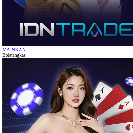
MAINKAN
Bolatangkas