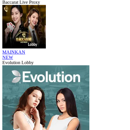
Baccarat Live Proxy
MAINKAN
NEW
Evolution Lobby