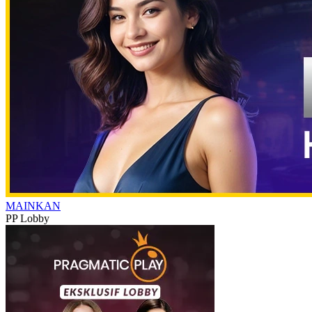
MAINKAN
PP Lobby