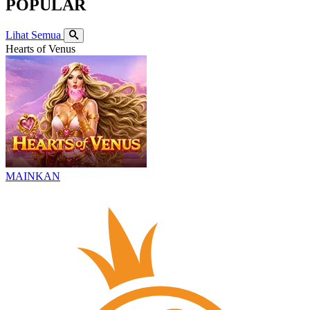
POPULAR
Lihat Semua
Hearts of Venus
MAINKAN