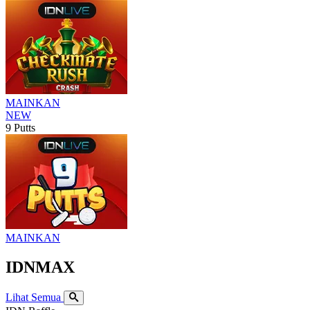
MAINKAN
NEW
9 Putts
MAINKAN
IDNMAX
Lihat Semua