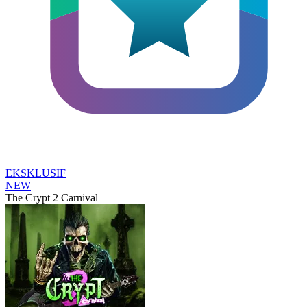
EKSKLUSIF
NEW
The Crypt 2 Carnival