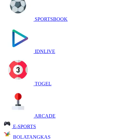
SPORTSBOOK
IDNLIVE
TOGEL
ARCADE
E-SPORTS
BOLATANGKAS