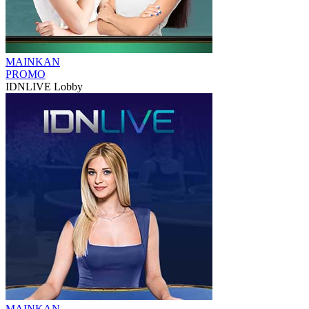
MAINKAN
PROMO
IDNLIVE Lobby
MAINKAN