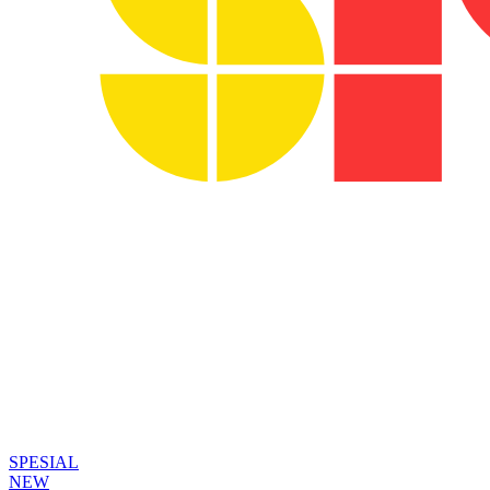
SPESIAL
NEW