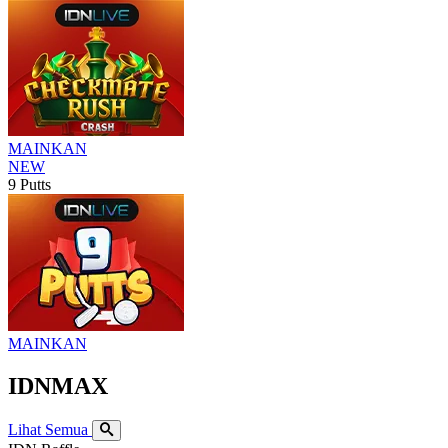
MAINKAN
NEW
9 Putts
MAINKAN
IDNMAX
Lihat Semua