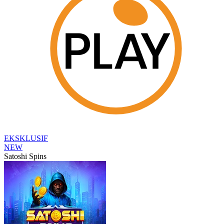
EKSKLUSIF
NEW
Satoshi Spins