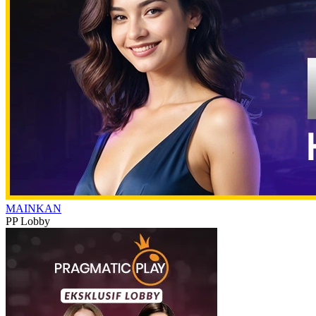
MAINKAN
PP Lobby