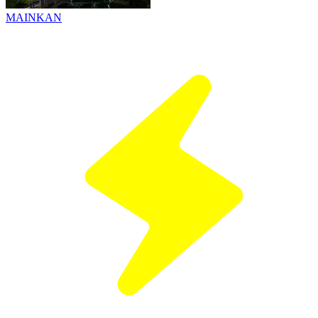
MAINKAN